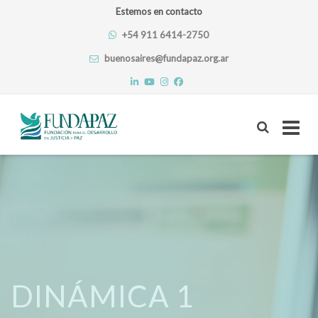
Estemos en contacto
+54 911 6414-2750
buenosaires@fundapaz.org.ar
Skip
to
content
DINÁMICA 1