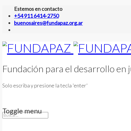
Estemos en contacto
+54 911 6414-2750
buenosaires@fundapaz.org.ar
Fundación para el desarrollo en j
Solo escriba y presione la tecla 'enter'
Toggle menu
Skip