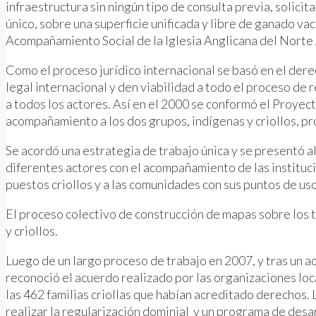
infraestructura sin ningún tipo de consulta previa, solici
único, sobre una superficie unificada y libre de ganado v
Acompañamiento Social de la Iglesia Anglicana del Nort
Como el proceso jurídico internacional se basó en el dere
legal internacional y den viabilidad a todo el proceso de 
a todos los actores. Así en el 2000 se conformó el Proy
acompañamiento a los dos grupos, indígenas y criollos, 
Se acordó una estrategia de trabajo única y se presentó al
diferentes actores con el acompañamiento de las instituc
puestos criollos y a las comunidades con sus puntos de uso
El proceso colectivo de construcción de mapas sobre los te
y criollos.
Luego de un largo proceso de trabajo en 2007, y tras un a
reconoció el acuerdo realizado por las organizaciones l
las 462 familias criollas que habían acreditado derechos. 
realizar la regularización dominial y un programa de desar