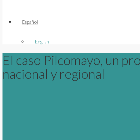
Español
English
El caso Pilcomayo, un pro
nacional y regional