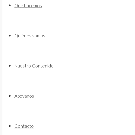
to
Qué hacemos
content
Quiénes somos
Nuestro Contenido
Apoyanos
Contacto