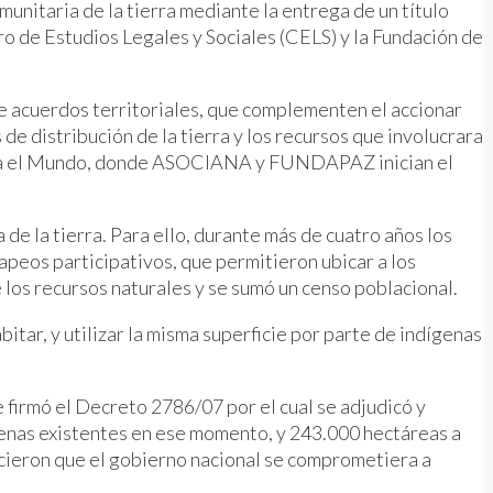
munitaria de la tierra mediante la entrega de un título
ro de Estudios Legales y Sociales (CELS) y la Fundación de
de acuerdos territoriales, que complementen el accionar
de distribución de la tierra y los recursos que involucrara
 Para el Mundo, donde ASOCIANA y FUNDAPAZ inician el
de la tierra. Para ello, durante más de cuatro años los
peos participativos, que permitieron ubicar a los
 los recursos naturales y se sumó un censo poblacional.
itar, y utilizar la misma superficie por parte de indígenas
 firmó el Decreto 2786/07 por el cual se adjudicó y
genas existentes en ese momento, y 243.000 hectáreas a
hicieron que el gobierno nacional se comprometiera a