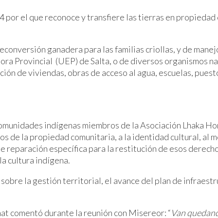
4 por el que reconoce y transfiere las tierras en propiedad
reconversión ganadera para las familias criollas, y de mane
tora Provincial (UEP) de Salta, o de diversos organismos n
ón de viviendas, obras de acceso al agua, escuelas, puestos 
“Comunidades indígenas miembros de la Asociación Lhaka Hon
s de la propiedad comunitaria, a la identidad cultural, al 
 reparación específica para la restitución de esos derechos
la cultura indígena.
bre la gestión territorial, el avance del plan de infraestru
hat comentó durante la reunión con Misereor: “
Van quedand