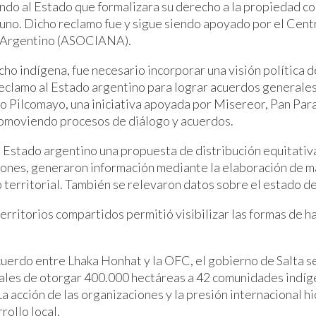
tando al Estado que formalizara su derecho a la propiedad co
acuno. Dicho reclamo fue y sigue siendo apoyado por el Cent
e Argentino (ASOCIANA).
cho indígena, fue necesario incorporar una visión política 
reclamo al Estado argentino para lograr acuerdos generales 
ecto Pilcomayo, una iniciativa apoyada por Misereor, Pan
promoviendo procesos de diálogo y acuerdos.
 Estado argentino una propuesta de distribución equitativa 
iones, generaron información mediante la elaboración de ma
 territorial. También se relevaron datos sobre el estado de
rritorios compartidos permitió visibilizar las formas de hab
cuerdo entre Lhaka Honhat y la OFC, el gobierno de Salta se
ocales de otorgar 400.000 hectáreas a 42 comunidades indí
La acción de las organizaciones y la presión internacional 
rollo local.