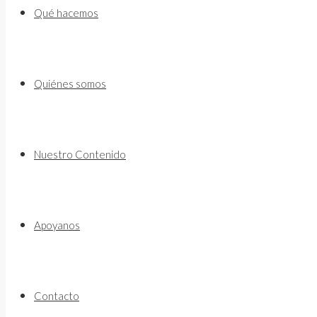
to
Qué hacemos
content
Quiénes somos
Nuestro Contenido
Apoyanos
Contacto