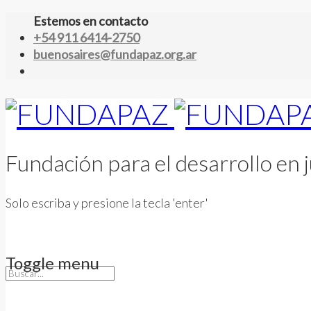
Estemos en contacto
+54 911 6414-2750
buenosaires@fundapaz.org.ar
Fundación para el desarrollo en j
Solo escriba y presione la tecla 'enter'
Toggle menu
Skip