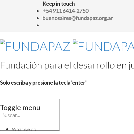
Keep in touch
+54 911 6414-2750
buenosaires@fundapaz.org.ar
Fundación para el desarrollo en ju
Solo escriba y presione la tecla 'enter'
Toggle menu
Skip
to
What we do
content