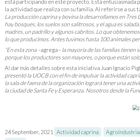
está participando en este proyecto. Está entusiasmada p
la actividad que realiza con su familia. Al referirse a sus 
La producción caprina y bovina la desarrollamos en Tres 
hay bosques, los suelos son salitrosos, y el agua es salad
madres, un padrillo y algunos cabritos. Lo que obtenemo
lo que producimos. Antes tuvimos hasta 100 animales pe
“En esta zona –
agrega
– la mayoría de las familias tienen
porque los productores son mayores, o porque están solo p
Al dar más detalles sobre esta iniciativa Juan Ignacio Pig
presentó la UOCB con el fin de impulsar la actividad capr
la sala de faena de la organización logrará tener una act
la ciudad de Santa Fe y Esperanza. Nosotros desde la Fu
24 September, 2021
Actividad caprina
,
Agroindustria