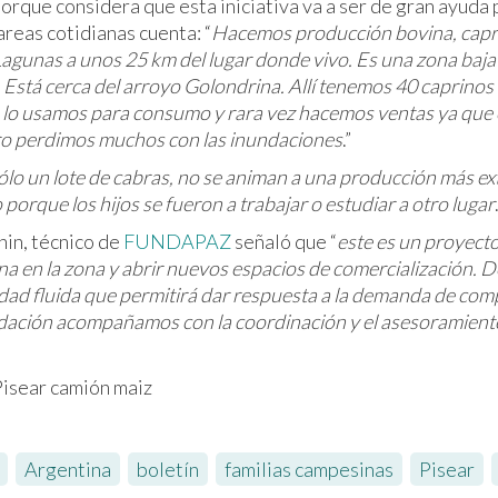
orque considera que esta iniciativa va a ser de gran ayuda
tareas cotidianas cuenta: “
Hacemos producción bovina, capri
Lagunas a unos 25 km del lugar donde vivo. Es una zona baj
a. Está cerca del arroyo Golondrina. Allí tenemos 40 caprinos
s lo usamos para consumo y rara vez hacemos ventas ya que
ro perdimos muchos con las inundaciones
.”
 sólo un lote de cabras, no se animan a una producción más ex
orque los hijos se fueron a trabajar o estudiar a otro lugar
hin, técnico de
FUNDAPAZ
señaló que “
este es un proyect
ina en la zona y abrir nuevos espacios de comercialización. 
ividad fluida que permitirá dar respuesta a la demanda de co
ndación acompañamos con la coordinación y el asesoramient
,
Argentina
,
boletín
,
familias campesinas
,
Pisear
,