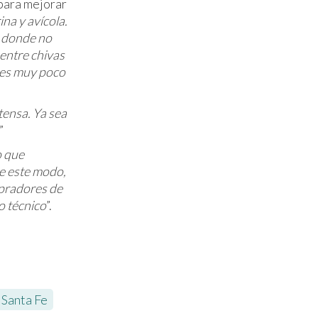
 para mejorar
na y avícola.
a donde no
 entre chivas
 es muy poco
tensa. Ya sea
.”
o que
De este modo,
mpradores de
o técnico
”.
Santa Fe
,