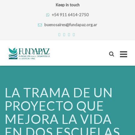
Keep in touch
+54 911 6414-2750
buenosaires@fundapaz.org.ar
Skip
to
content
LA TRAMA DE UN
PROYECTO QUE
MEJORA LA VIDA
EN DOS ESCUELAS