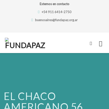
Estemos en contacto
+54 911 6414-2750
buenosaires@fundapaz.org.ar
Skip
to
content
EL CHACO
AMERICANO 56