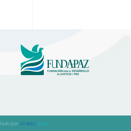
llado por
Urano
web