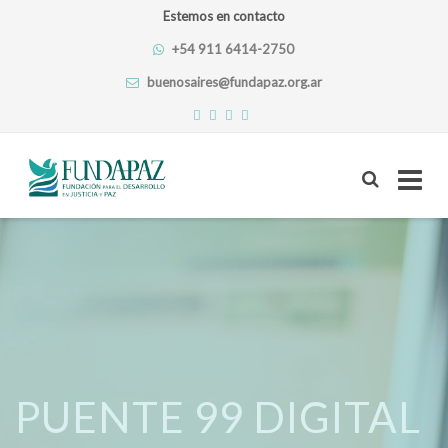
Estemos en contacto
+54 911 6414-2750
buenosaires@fundapaz.org.ar
Skip
to
content
PUENTE 99 DIGITAL