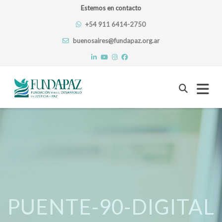
Estemos en contacto
+54 911 6414-2750
buenosaires@fundapaz.org.ar
Skip
to
content
PUENTE-90-DIGITAL