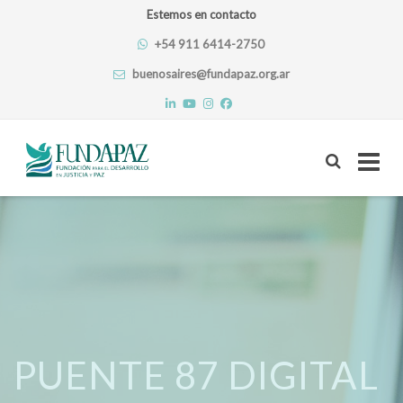
Estemos en contacto
+54 911 6414-2750
buenosaires@fundapaz.org.ar
Skip
to
content
PUENTE 87 DIGITAL