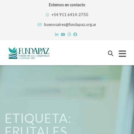
Estemos en contacto
+54 911 6414-2750
buenosaires@fundapaz.org.ar
Skip
to
content
ETIQUETA:
FRUTALES