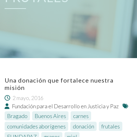
Una donación que fortalece nuestra
misión
2 mayo, 2016
Fundación para el Desarrollo en Justicia y Paz
Bragado
,
Buenos Aires
,
carnes
,
comunidades aborígenes
,
donación
,
frutales
,
FUNDAPAZ
,
granos
,
miel
,