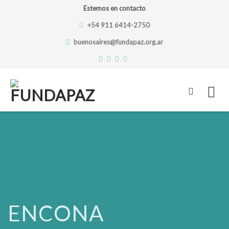
Estemos en contacto
+54 911 6414-2750
buenosaires@fundapaz.org.ar
Skip
to
content
ENCONA