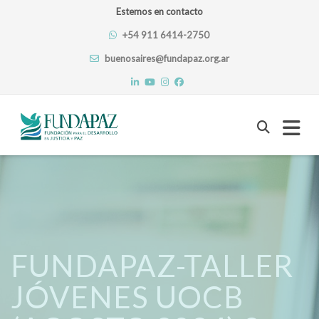
Estemos en contacto
+54 911 6414-2750
buenosaires@fundapaz.org.ar
Skip
to
content
FUNDAPAZ-TALLER
JÓVENES UOCB