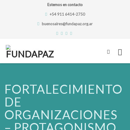
Estemos en contacto
+54 911 6414-2750
buenosaires@fundapaz.org.ar
Skip
to
content
FORTALECIMIENTO
DE
ORGANIZACIONES
– PROTAGONISMO