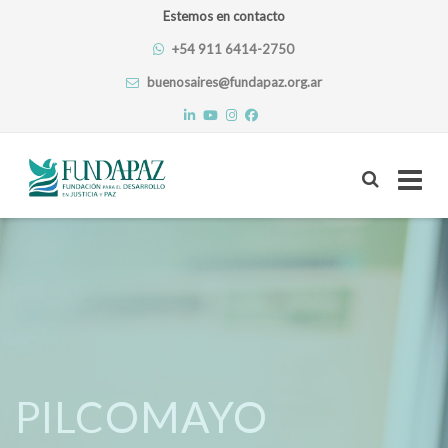
Estemos en contacto
+54 911 6414-2750
buenosaires@fundapaz.org.ar
Skip
to
content
PILCOMAYO