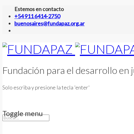
Estemos en contacto
+54 911 6414-2750
buenosaires@fundapaz.org.ar
Fundación para el desarrollo en j
Solo escriba y presione la tecla 'enter'
Toggle menu
Skip