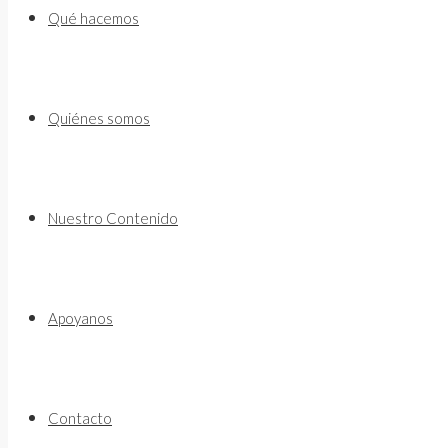
to
Qué hacemos
content
Quiénes somos
Nuestro Contenido
Apoyanos
Contacto