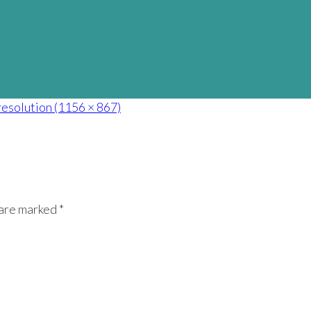
 resolution (1156 × 867)
 are marked *