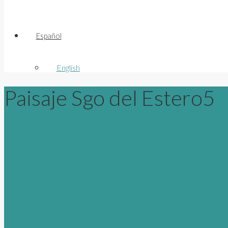
Español
English
Paisaje Sgo del Estero5