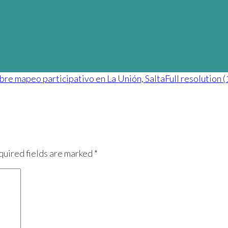
sobre mapeo participativo en La Unión, Salta
Full resolution 
quired fields are marked *