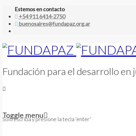
Estemos en contacto
+54 911 6414-2750
buenosaires@fundapaz.org.ar
Fundación para el desarrollo en j
Toggle menu
Solo escriba y presione la tecla 'enter'
Skip