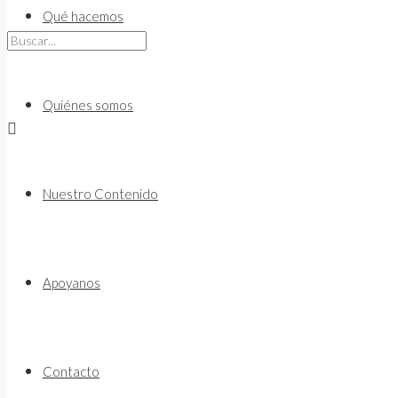
to
Qué hacemos
content
Quiénes somos
Nuestro Contenido
Apoyanos
Contacto