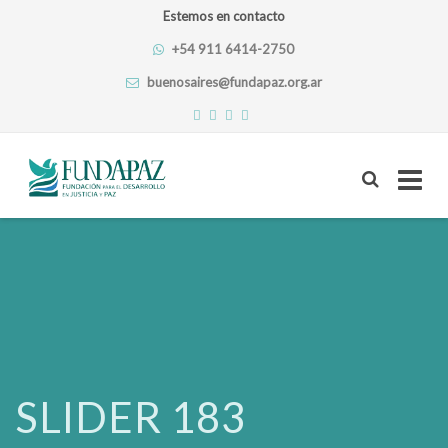
Estemos en contacto
+54 911 6414-2750
buenosaires@fundapaz.org.ar
Skip
to
content
SLIDER 183