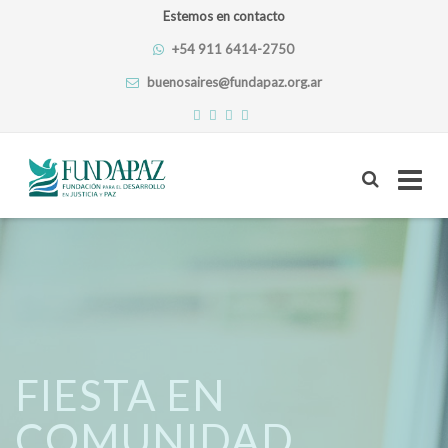
Estemos en contacto
+54 911 6414-2750
buenosaires@fundapaz.org.ar
Skip
to
content
FIESTA EN
COMUNIDAD