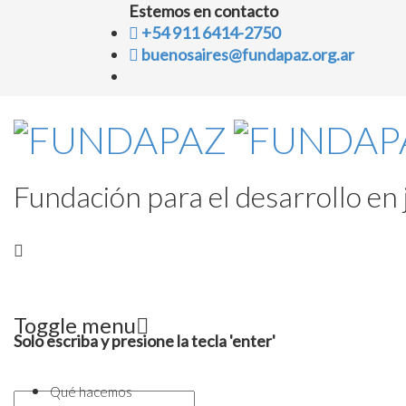
Estemos en contacto
+54 911 6414-2750
buenosaires@fundapaz.org.ar
Fundación para el desarrollo en j
Toggle menu
Solo escriba y presione la tecla 'enter'
Skip
to
Qué hacemos
content