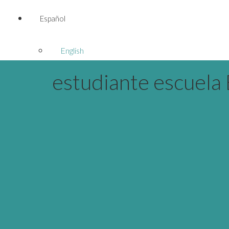
Español
English
estudiante escuela