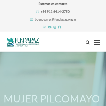
Estemos en contacto
+54 911 6414-2750
buenosaires@fundapaz.org.ar
Skip
to
content
MUJER PILCOMAYO