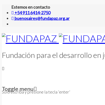
Estemos en contacto
+54 911 6414-2750
buenosaires@fundapaz.org.ar
Fundación para el desarrollo en j
Toggle menu
Solo escriba y presione la tecla 'enter'
Skip