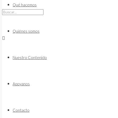
to
Qué hacemos
content
Quiénes somos
Nuestro Contenido
Apoyanos
Contacto