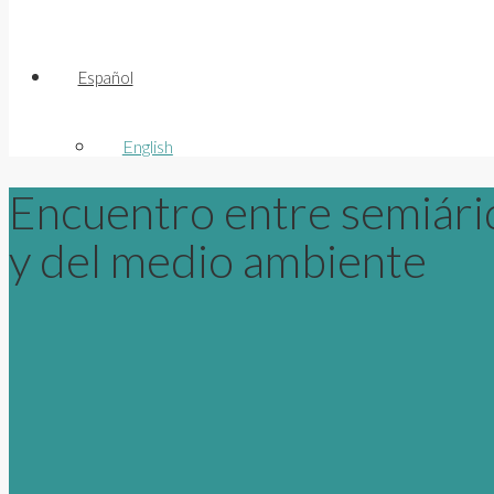
Español
English
Encuentro entre semiárid
y del medio ambiente