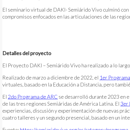
El seminario virtual de DAKI- Semiárido Vivo culminó con 
compromisos enfocados en las articulaciones de las regio
Detalles del proyecto
El Proyecto DAKI – Semiárido Vivo ha realizado a lo larg
Realizado de marzo a diciembre de 2022, el
1er Program
virtuales, basado en la Educación a Distancia, pero tambi
El
2do Programa de ARC
se desarrolló durante 2023 en el
de las tres regiones Semiáridas de América Latina. El
3er
experiencias, discusión y experimentación de nuevas prác
cuatro talleres y un segundo presencial, basado en un int
Fuente:
https://semiaridovivo.org/es/category/programa