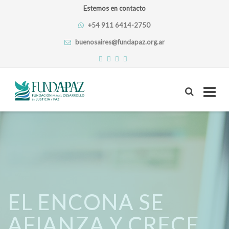
Estemos en contacto
+54 911 6414-2750
buenosaires@fundapaz.org.ar
Skip
to
content
EL ENCONA SE
AFIANZA Y CRECE