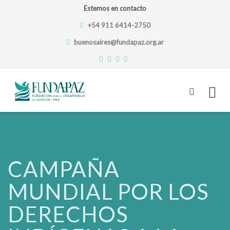
Estemos en contacto
+54 911 6414-2750
buenosaires@fundapaz.org.ar
Skip
to
content
CAMPAÑA
MUNDIAL POR LOS
DERECHOS