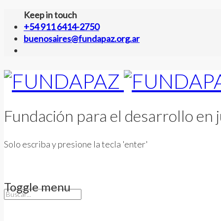
Keep in touch
+54 911 6414-2750
buenosaires@fundapaz.org.ar
Fundación para el desarrollo en j
Solo escriba y presione la tecla 'enter'
Toggle menu
Skip