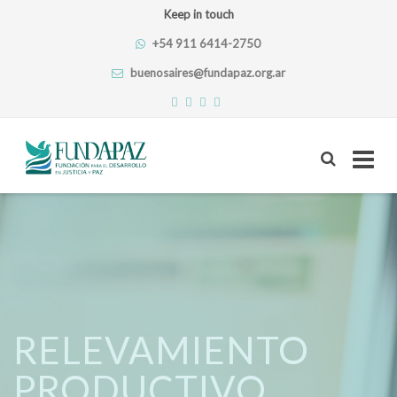
Keep in touch
+54 911 6414-2750
buenosaires@fundapaz.org.ar
Skip
to
content
RELEVAMIENTO
PRODUCTIVO