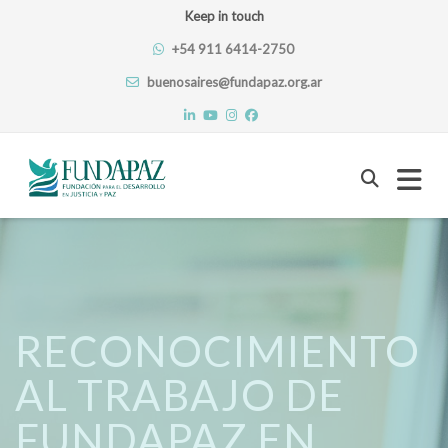
Keep in touch
+54 911 6414-2750
buenosaires@fundapaz.org.ar
Skip
to
content
RECONOCIMIENTO
AL TRABAJO DE
FUNDAPAZ EN