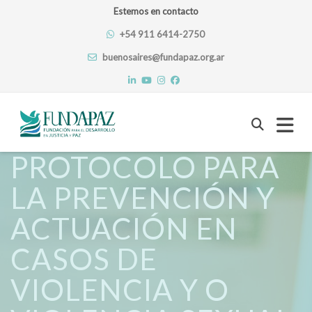
Estemos en contacto
+54 911 6414-2750
buenosaires@fundapaz.org.ar
Skip
PROTOCOLO PARA
to
LA PREVENCIÓN Y
content
ACTUACIÓN EN
CASOS DE
VIOLENCIA Y O