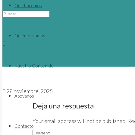
to
Qué hacemos
content
Quiénes somos
Nuestro Contenido
28 noviembre, 2025
Apoyanos
Deja una respuesta
Your email address will not be published. Re
Contacto