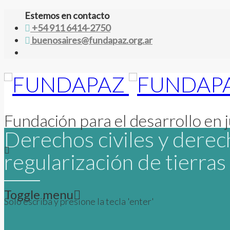
Estemos en contacto
+54 911 6414-2750
buenosaires@fundapaz.org.ar
Fundación para el desarrollo en j
Derechos civiles y derech
regularización de tierras
Toggle menu
Solo escriba y presione la tecla 'enter'
Skip