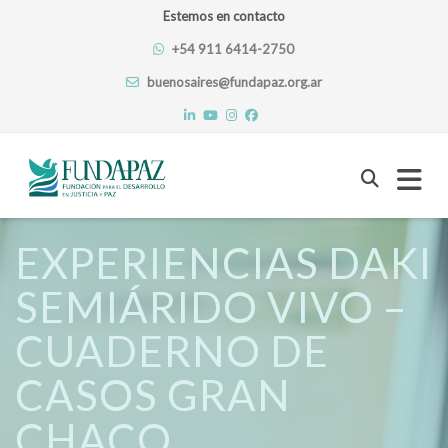
Estemos en contacto
+54 911 6414-2750
buenosaires@fundapaz.org.ar
Skip
to
EXPERIENCIAS DAKI
content
SEMIÁRIDO VIVO –
CUADERNO DE
CASOS GRAN
CHACO