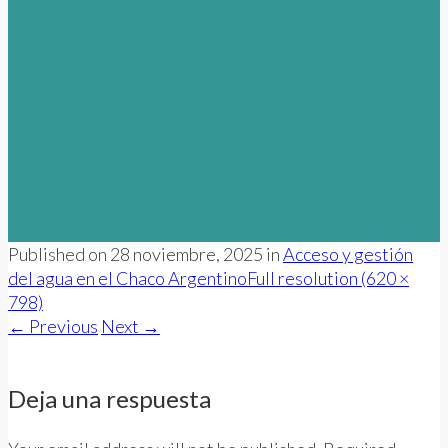
Published on
28 noviembre, 2025
in
Acceso y gestión
del agua en el Chaco Argentino
Full resolution (620 ×
798)
←
Previous
Next
→
Deja una respuesta