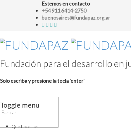
Estemos en contacto
+54 911 6414-2750
buenosaires@fundapaz.org.ar
Fundación para el desarrollo en ju
Solo escriba y presione la tecla 'enter'
Toggle menu
Skip
to
Qué hacemos
content