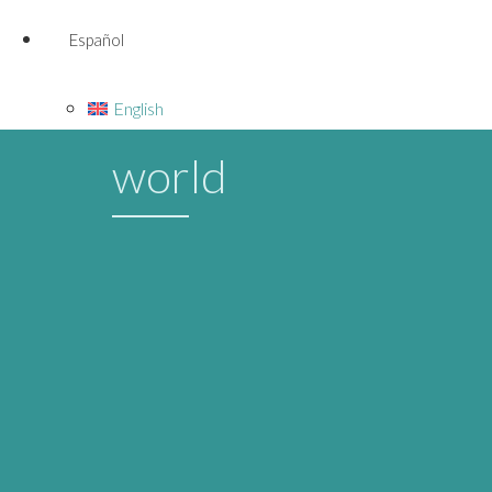
Español
English
world