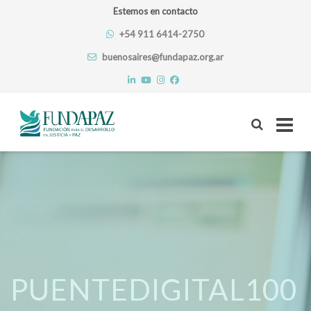
Estemos en contacto
+54 911 6414-2750
buenosaires@fundapaz.org.ar
Skip
to
content
PUENTEDIGITAL100